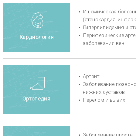
Вызов для иностранцев
+82(2) 3015·5534 (русский) / +82(2) 3015·5353 (английский) / +82(2) 3015・2837 (Китайский язык)
АВТОРСКИЕ ПРАВА (C) 2016 CHAUM. ВСЕ ПРАВА ЗАЩИЩЕНЫ.
сделать 
+82 2-3015-5534
8:30 ~ 17:30 (будние дни) / 8:30 ~ 12:30 (суббота)
консультация
Рабочее время