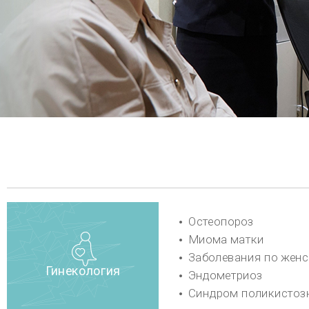
Рефлюкс-эзофагит
Полипы толстой кишки
Гастрит
Гепатит
Язва желудка
Камни в желчном пузыре
Дуоденит
Холецистит
Гастроэнтерология
Язва двенадцатиперстной кишки
Холангит
Синдром раздраженного кишечника
Панкреатит
Диабет
Остеопороз
Заболевания щитовидной железы
Гиперлипидемия
Климактерические расстройства
Поликистоз яичников
Эндокринология
Метаболический синдром
Другие эндокринные заболев
Ишемическая болезнь сердца
Сердечная недостаточность
(стенокардия, инфаркт миокарда)
и кардиомиопатии
Гиперлипидемия и атеросклероз
Гипертензия
Периферические артерии и
Клапанная болезнь сердца
Кардиология
заболевания вен
Артрит
Заболевание позвоночника, верхних и
нижних суставов
Ортопедия
Перелом и вывих
Заболевание простаты
Цистит