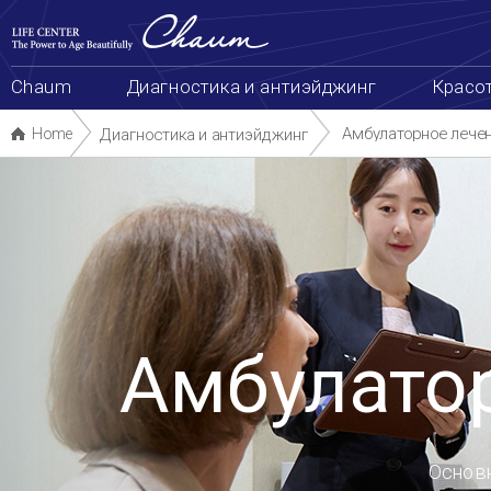
본
сделать запись
Схема сайта
한국어
中
문
바
로
가
Chaum
Диагностика и антиэйджинг
Красота и здоровье
Биотехнологии
Package & Even
기
Амбулаторное лечение
Home
Диагностика и антиэйджинг
Амбулаторное лечение
Основные заболевания
Остеопороз
Миома матки
Заболевания по женской урологии
Гинекология
Эндометриоз
Синдром поликистозных яичников