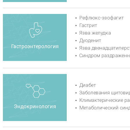
Дизурия
Гиперактивный мочевой пуз
Рак мочевого пузыря
Гиперплазия предстательной
Рак мочеточника, почечной лоханки
Недержание мочи
Урология
Острый орхит
Тревога
Послеродовая депрессия
Депрессия
Семейные конфликты
Бессонница
Старческое слабоумие
Отделение
психического
Страх и паническое расстройство
здоровья
Заболевания периферических нервов
Острые и хронические боли
Энцефалит
Болезнь Паркинсона
Миелит
Нервная боль
Мигрень и напряженная головная боль
Опухоль головного мозга
Нейрохирургия
Инсульт (паралич: ишемический инсульт,
внутримозговое кровоизлияние)
Простуда, недомогание
Управление метаболическим
Проблемы с пищеварением,
синдромом
боли в животе
Управление стрессом
Уход за процессами старения
Управление здоровьем семьи
Уход при хронической усталости
протяжении всей жизни
Семейная медицина
Уход при менопаузе
Управление здоровьем для
Гериатрическое управление
путешественник
442, Dosan-daero, Каннам-гу, Сеул, Республика Корея