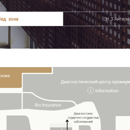
сположения.
Bio Insurance
Центр хирургической
дерматологии
сделать запись