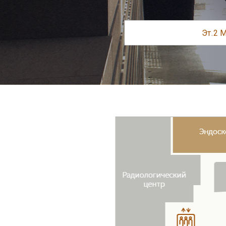
Пожалуйста, нажмите на название центра для просмотра его ра
Эндоскопия
Центр Детокс-похудения
Консьерж
Диагностика сердечно-
Радиологический центр
Диагностический центр
сосудистых заболеваний
премиум класса
442, Dosan-daero, Каннам-гу, Сеул, Республика Корея
Вызов для иностранцев
+82(2) 3015·5534 (русский) / +82(2) 3015·5353 (английский) / +82(2) 3015・2837 (Китайский язык)
АВТОРСКИЕ ПРАВА (C) 2016 CHAUM. ВСЕ ПРАВА ЗАЩИЩЕНЫ.
+82 2-3015-5534
8:30 ~ 17:30 (будние дни) / 8:30 ~ 12:30 (суббота)
консультация
Рабочее время