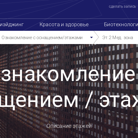
Схема сайта
한국어
中文
ENGLISH
ии
Package & Event
 с
ажами
йджинг