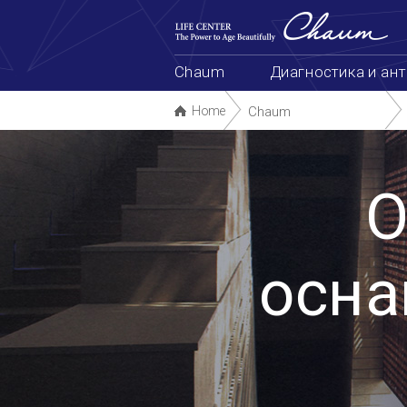
본
сделать запись
문
바
로
가
Chaum
Диагностика и антиэйджинг
Красота и здоровье
Биотехнолог
기
Ознакомление с оснащением/этажами
Эт.2 Мед. зона
Home
Chaum
Ознакомление
оснащением / эт
Описание этажей
Эт.2 Мед. зона
Эт.3 Антиэ