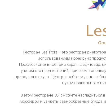
А также проведение бизнес-конференций,
вечеринок для VVIP и особых мероприятий.
442, Dosan-daero, Каннам-гу, Сеул, Республика Корея
Вызов для иностранцев
+82(2) 3015·5534 (русский) / +82(2) 3015·5353 (английский) / +82(2) 3015・2837 (Китайский язык)
АВТОРСКИЕ ПРАВА (C) 2016 CHAUM. ВСЕ ПРАВА ЗАЩИЩЕНЫ.
сделать 
+82 2-3015-5534
8:30 ~ 17:30 (будние дни) / 8:30 ~ 12:30 (суббота)
консультация
Рабочее время