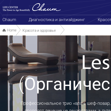
본
сделать запись
Схема сайта
한국어
中
문
바
로
가
Chaum
Диагностика и антиэйджинг
Красота и здоровье
Биотехнологии
Package & Even
기
Home
Красота и здоровье
(
Органический ресторан
Профессиональное трио «врач, шеф-повар, диетолог» предотвращают появление заболевания 
проводят лечение не лекарствами, а путем правильного питания и изменения образа жизни.
Рабочее время : будние дни 12:00~22:00 / суббота 12:00~21:00 (Всегда открыт)