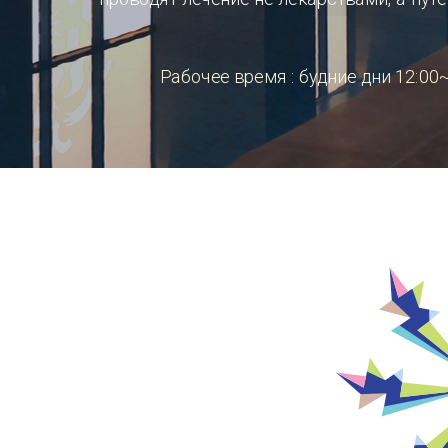
Ресторан Les Trois – это ресторан диетотерапии, где готовятся блюда средиземноморской кухни с
использованием корейских продуктов питания в современном воспроизведении.
Профессиональное трио «врач, шеф-повар, диетолог» разработают блюда персонально для клиента 
учетом его предпочтений, при этом используются высококачественные продукты с сохранением их
природного вкуса. Цель разработки данных блюд заключается в предотвращении заболеваний и лече
путем правильного питания и изменения образа жизни.
В этом ресторане Вы сможете насладиться великолепным обслуживанием и современной стильной
мосферой и увидеть разнообразные блюда, в которых творчески выражены здоровье и натурализм
Меню для роскошных банкетов и общественных мероприятий, разнообразная коллекция вин,
рекомендуемая сомелье, и все, что можно здесь увидеть, делает это место особенным.
Обслуживание ресторана
Впервые в мире роскошное меню
Терапевтические премиум-занятия по
Блюда на заказ по рецепту вр
диетотерапии.
приготовлению пищи.