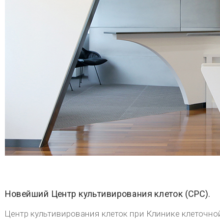
442, Dosan-daero, Каннам-гу, Сеул, Республика Корея
Вызов для иностранцев
+82(2) 3015·5534 (русский) / +82(2) 3015·5353 (английский) / +82(2) 3015・2837 (Китайский язык)
АВТОРСКИЕ ПРАВА (C) 2016 CHAUM. ВСЕ ПРАВА ЗАЩИЩЕНЫ.
сделать 
+82 2-3015-5534
8:30 ~ 17:30 (будние дни) / 8:30 ~ 12:30 (суббота)
консультация
Рабочее время