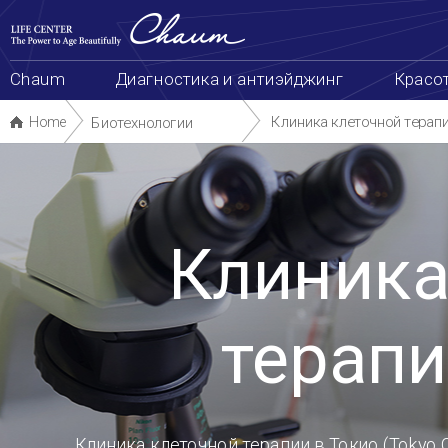
본
сделать запись
Схема сайта
한국어
中
문
바
로
가
Chaum
Диагностика и антиэйджинг
Красота и здоровье
Биотехнологии
Package & Even
기
Клиника клеточной терапии в Токио
Клиника клеточной терапии в Токио
Home
Биотехнологии
Клиника клеточной
терапии в Токио
Клиника клеточной терапии в Токио (Tokyo Cell Clinic), специализирующаяся на иммунной терапи
уже с момента своего открытия в ноябре 2014 года привлекла к
себе внимание медицинских кругов Японии, Тайваня и многих других стран мира.
Клиника клеточной терапии в Японии – это специализированный медицинский институт, где корейские и яп
медицинские работники сотрудничают для проведения иммуно-клеточной терапии для пациентов с онколог
заболеваниями. Центр по укреплению иммунитета в Чауме ведет совместные исследования иммуно-клеточн
метода лечения совместно с Клиникой клеточной терапии в Токио через систему глобального нетворка.
Кому необходима иммуно-клеточная терапия TCC?
Лицам с пониженным иммунитетом.