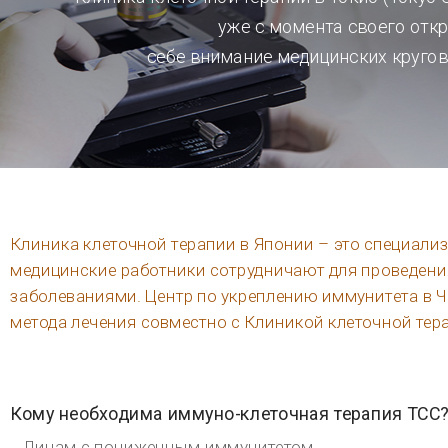
Лицам, желающим предотвратить повторное возникновение рака или нуждающимся в параллельном лечен
Онкологическим больным, желающим укрепить физические силы и общее состояние организма во время
прохождения лечения.
Пациентам, желающим снизить боли при химиотерапии и вылечить оставшийся в организме рак и предотв
появление метастазов.
Лицам, желающим улучшить качество жизни с помощью иммунно-клеточной терапии.
Лицам, желающим быть молодыми – посредством иммуно-клеточной терапии можно достичь косвенного 
антиэйджинга.
Новейший Центр культивирования клеток (CPC).
Центр культивирования клеток при Клинике клеточной