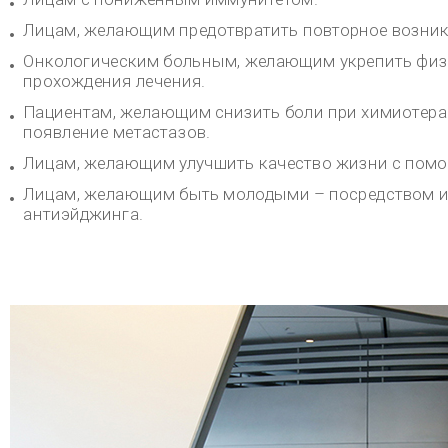
терапии в Токио оснащен самым современным
оборудованием. Здесь в условиях высокой безопасности
происходит культивирование иммунных клеток,
необходимых для проведения иммуно-клеточной терапии.
Более того, ход производства и управления проводится по
строгим стандартам системы GMP, согласно которой
происходит весь процесс обработки клеток, производство
и контроль качества медикаментов. Благодаря этому
клиника гарантирует безопасность, эффективность и
качество клеточного материала.
Получение разрешения на производство материала
для обработки специфических клеток.
26 июня 2015года Центр культивирования клеток при
Клинике клеточной терапии в Токио получил разрешение
на производство материала для обработки специфических
клеток согласно законодательному акту «О безопасности
репродуктивной медицины» (от ноября 2014г).
В результате Клиника клеточной терапии в Токио стала
первым зарегистрированным в Министерстве
здравоохранения и труда Японии иностранным Центром
культивирования клеток в Японии.
Контактные данные
Место расположения
Метро
東京都港区海岸1-16-1 ニューピア竹芝サウスタワー13階 /
Такеши Юрикамомэ станция Восток Выход
New Pier Takeshiba South Tower 13F, 1-16-1, Kaigan,
JR Hamamatsu (浜 松 町) в 8 минутах хо
Minato-ku, Tokyo
северного выхода станции
Телефон представителя
+81-03-6435-7400