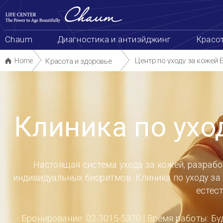
본
сделать запись
Схема сайта
한국어
中
문
바
로
가
Chaum
Диагностика и антиэйджинг
Красота и здоровье
Биотехнологии
Package & Even
기
Центр по уходу за кожей Evercell
Home
Красота и здоровье
Клиника по уходу за кожей Everc
Настоящая система ухода за кожей, разработанная для поддержания её здоровья изнутри с учет
индивидуальных биоритмов. Клиника по уходу за кожей Evercell поворачивает время вспять, раскрыв
естественную красоту.
Бронирование: 02-3015-5370 | Время работы: Будние дни 10:00~22:00 / Суббота и воскресенье 10:00~
(Открыто круглый год)
Introduction
Clinic
Центр по уходу за кожей «Эверселл» заботится о Вашей коже изнутри. Система по уходу за
кожей с учетом биоритмов кожи каждого клиента поможет повернуть время вспять и вернуть
кожу назад во времени, восстанавливая ее красоту.
Медицинская группа Ча обладает многолетним опытом в области исследования стволовых клеток