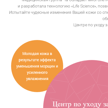
442, Dosan-daero, Каннам-гу, Сеул, Республика Корея
Вызов для иностранцев
+82(2) 3015·5534 (русский) / +82(2) 3015·5353 (английский) / +82(2) 3015・2837 (Китайский язык)
АВТОРСКИЕ ПРАВА (C) 2016 CHAUM. ВСЕ ПРАВА ЗАЩИЩЕНЫ.
сделать 
+82 2-3015-5534
8:30 ~ 17:30 (будние дни) / 8:30 ~ 12:30 (суббота)
консультация
Рабочее время