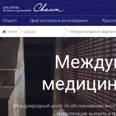
본
сделать запись
Схема сайта
한국어
中
문
바
로
가
Chaum
Диагностика и антиэйджинг
Красота и здоровье
Биотехнологии
Package & Even
기
Международный медицинский центр
Ознакомление
Home
Chaum
Международный
медицинский центр
Международный центр по обслуживанию иностранных пациентов – это передовые медицинские усл
позволяющие выявить и предотвратить заболевание на раннем
этапе развития для обеспечения здоровой жизни в будущем.
Ознакомление
Телефон
Отзывы клиентов
Комплексная диагностика
Антиэйджинг
Амбулаторное лечение
Для иностранных граждан, приезжающих в Корею на недолгий срок либо постоянно проживающих
в Корее, клиника назначает ответственную медсестру с переводчиком и консьержа, которые будут отвечать
процесс обследования, начиная с консультации и записи на прием и вплоть до конца комплексной диагно
Для иностранных граждан, проживающих за рубежом, предоставляем передовые медицинские услуги
позволяющие осуществлять контроль за здоровьем на расстоянии, через систему глобальной связи 
холдинговой группой Ча (CHA Health System). Благодаря самому передовому оснащению клиники и выс