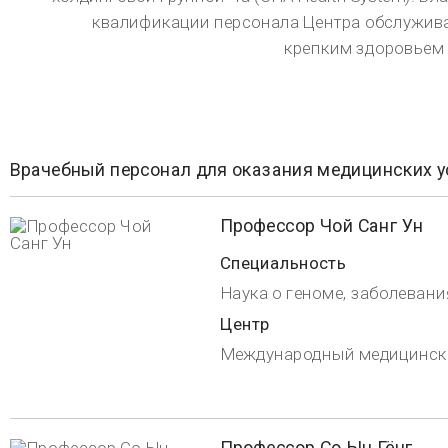
Специальность
Специализация: медицинская диетология, диагностика
Центр
Центр диетотерапии
П
Профессор О Су-Ён
Специальность
Повышение иммунитета, микроэлементы, медитационная терапия, заболевания органов
пищеварения, эндоскопия органов пищеварительной системы
Центр
Центр иммунотерапии, Клиника иммунитета
Профиль
Профессор Янг Джи-Хон
Специальность
Интеграционная медицина, Антистарение
Центр
Антиэйджинг-центр
П
Профессор Mi Young Park
Специальность
Центр
Международный медицинский центр
П