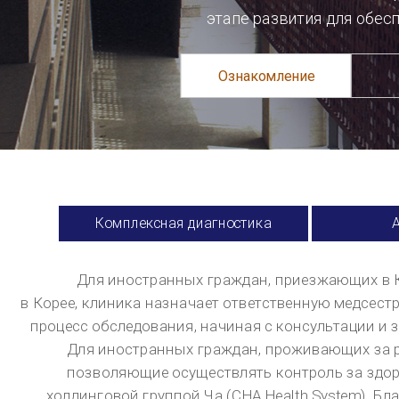
квалификации персонала Центра обслуживания иностранных пациентов вы сможете насладиться
крепким здоровьем и прекрасным самочувствием.
Врачебный персонал для оказания медицинских услуг иностранным пациентам
Профессор Чой Санг Ун
Специальность
Наука о геноме, заболевания пищеварительных органов, питание и старение
Центр
Международный медицинский центр
П
Профессор Со Ын Гёнг
Специальность
Укрепление здоровья, ожирение, хроническая усталость, лечение иностранных пац
Центр
Центр Детокс- похудения, Международный медицинский центр
П
Профессор О Хё-Джу
Специальность
ожирение, медицина для укрепления здоровья, лечение иностранных пациенто
Центр
Центр Детокс- похудения
П
Профессор Доктор Ли Гён Ми