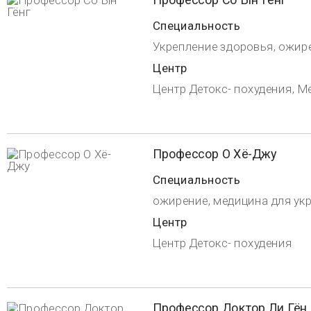
442, Dosan-daero, Каннам-гу, Сеул, Республика Корея
Вызов для иностранцев
+82(2) 3015·5534 (русский) / +82(2) 3015·5353 (английский) / +82(2) 3015・2837 (Китайский язык)
АВТОРСКИЕ ПРАВА (C) 2016 CHAUM. ВСЕ ПРАВА ЗАЩИЩЕНЫ.
сделать 
+82 2-3015-5534
8:30 ~ 17:30 (будние дни) / 8:30 ~ 12:30 (суббота)
консультация
Рабочее время