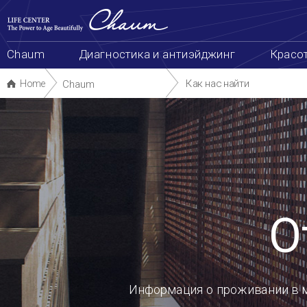
본
сделать запись
Схема сайта
한국어
中
문
바
로
가
Chaum
Диагностика и антиэйджинг
Красота и здоровье
Биотехнологии
Package & Even
기
Как нас найти
Отели
Home
Chaum
Отели
Информация о проживании в местах, с которыми сотрудничает Chaum.
Чаум сотрудничает с 5-ти звёздочными отелями и резиденциями вокруг клиники, предоставляя специальную
для наших клиентов.
Нажмите на название отеля, чтобы увидеть информацию.