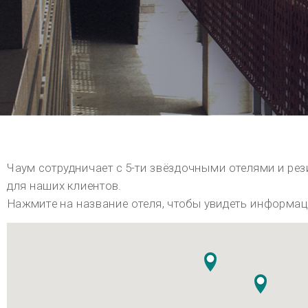
Gangnam-gu
Seocho-gu
Songpa-gu (Jamsil)
Grand Inter Continental Seoul PARNAS
JW Marriott Hotel Seoul
Lotte Hotel World
Imperial Palace Seoul
Signiel
Oakwood (Residence)
Sofitel
Jung-gu
Shilla Stay (Yeoksam)
Shilla
Shilla Stay (Seocho)
Gwangjin-gu
Lotte Hotel Seoul
Shilla Stay (Samsung)
Sheraton Grand WALKERHILL
Artnouveau city (Residence)
Josun Palace
Hotel Entra Gangnam
Capuccino Hotel
Park Hyatt
442, Dosan-daero, Каннам-гу, Сеул, Республика Корея
Вызов для иностранцев
+82(2) 3015·5534 (русский) / +82(2) 3015·5353 (английский) / +82(2) 3015・2837 (Китайский язык)