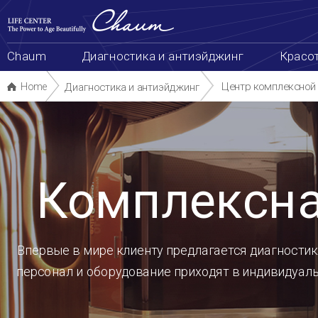
본
сделать запись
Схема сайта
한국어
中
문
바
로
가
Chaum
Диагностика и антиэйджинг
Красота и здоровье
Биотехнологии
Package & Even
기
Центр комплексной медицинской диагностики Премиум класса
Комплексная диагностика
Home
Диагностика и антиэйджинг
Комплексная диагностик
Впервые в мире клиенту предлагается диагностика высокого качества, при проведении которой меди
персонал и оборудование приходят в индивидуальную комнату клиента, спроектированную в виде улея 